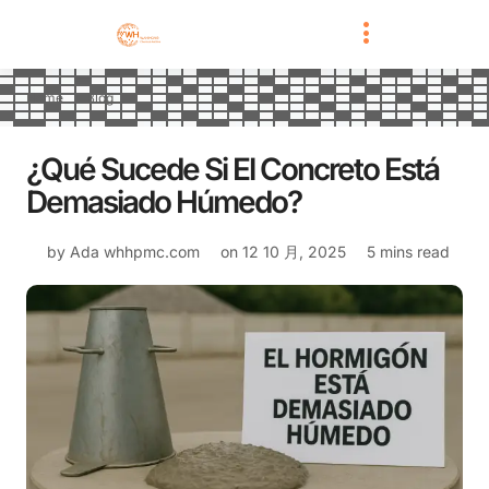
Home
Blog
¿Qué Sucede Si El Concreto Está
Demasiado Húmedo?
by Ada
whhpmc.com
on
12 10 月, 2025
5 mins read